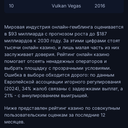
10
Vulkan Vegas
2016
Мировая индустрия онлайн-гемблинга оценивается
в $93 миллиарда с прогнозом роста до $187
миллиардов к 2030 году. За этими цифрами стоят
тысячи онлайн казино, и лишь малая часть из них
заслуживает доверия. Рейтинг онлайн казино
помогает отсеять ненадежных операторов и
выбрать площадку с прозрачными условиями.
Ошибка в выборе обходится дорого: по данным
Европейской ассоциации игорного регулирования
(2024), 34% жалоб связаны с задержками выплат, а
21% - с аннулированием выигрышей.
Ниже представлен рейтинг казино по совокупным
пользовательским оценкам за последние 12
месяцев.