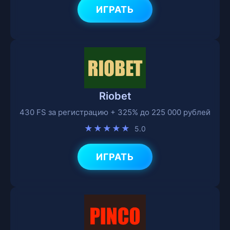
ИГРАТЬ
Riobet
430 FS за регистрацию + 325% до 225 000 рублей
★★★★★
5.0
ИГРАТЬ