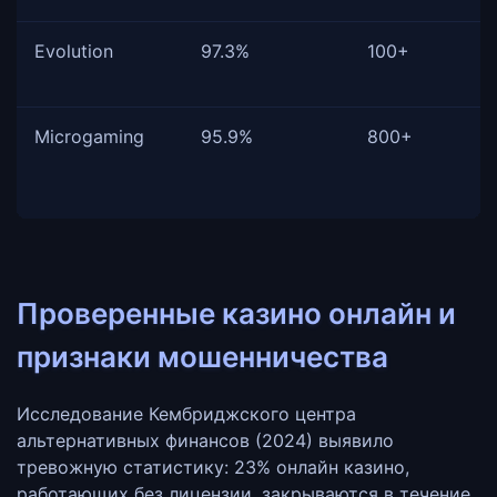
Evolution
97.3%
100+
Microgaming
95.9%
800+
Проверенные казино онлайн и
признаки мошенничества
Исследование Кембриджского центра
альтернативных финансов (2024) выявило
тревожную статистику: 23% онлайн казино,
работающих без лицензии, закрываются в течение