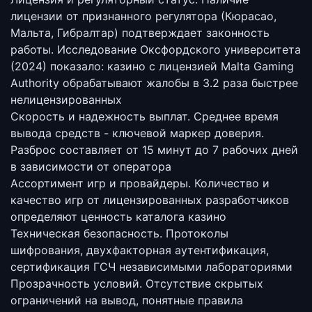
лицензии от признанного регулятора (Кюрасао,
Мальта, Гибралтар) подтверждает законность
работы. Исследование Оксфордского университета
(2024) показало: казино с лицензией Malta Gaming
Authority обрабатывают жалобы в 3.2 раза быстрее
нелицензированных
Скорость и надежность выплат.
Среднее время
вывода средств - ключевой маркер доверия.
Разброс составляет от 15 минут до 7 рабочих дней
в зависимости от оператора
Ассортимент игр и провайдеры.
Количество и
качество игр от лицензированных разработчиков
определяют ценность каталога казино
Техническая безопасность.
Протоколы
шифрования, двухфакторная аутентификация,
сертификация ГСЧ независимыми лабораториями
Прозрачность условий.
Отсутствие скрытых
ограничений на вывод, понятные правила