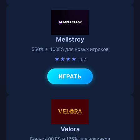
Mellstroy
550% + 400FS для новых игроков
★★★★
4.2
ИГРАТЬ
Velora
Бонус 400 FS и 125% для новичков