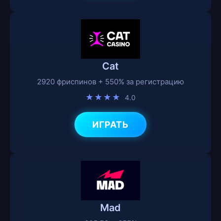
Cat
2920 фриспинов + 550% за регистрацию
★★★★
4.0
ИГРАТЬ
Mad