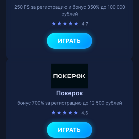
250 FS за регистрацию и бонус 350% до 100 000
рублей
★★★★★
4.7
ИГРАТЬ
Покерок
бонус 700% за регистрацию до 12 500 рублей
★★★★★
4.6
ИГРАТЬ