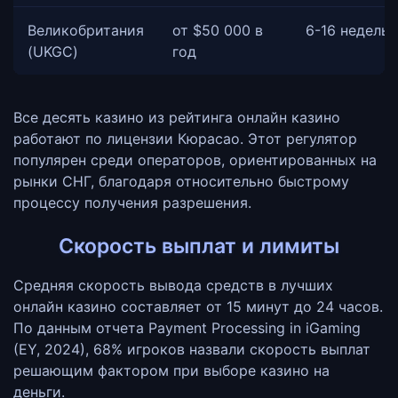
Великобритания
от $50 000 в
6-16 недель
(UKGC)
год
Все десять казино из рейтинга онлайн казино
работают по лицензии Кюрасао. Этот регулятор
популярен среди операторов, ориентированных на
рынки СНГ, благодаря относительно быстрому
процессу получения разрешения.
Скорость выплат и лимиты
Средняя скорость вывода средств в лучших
онлайн казино составляет от 15 минут до 24 часов.
По данным отчета Payment Processing in iGaming
(EY, 2024), 68% игроков назвали скорость выплат
решающим фактором при выборе казино на
деньги.