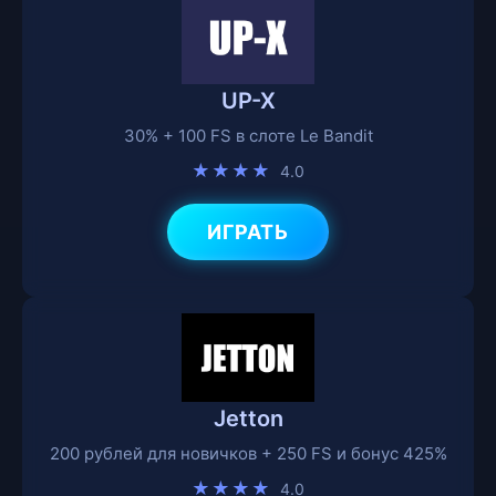
UP-X
30% + 100 FS в слоте Le Bandit
★★★★
4.0
ИГРАТЬ
Jetton
200 рублей для новичков + 250 FS и бонус 425%
★★★★
4.0