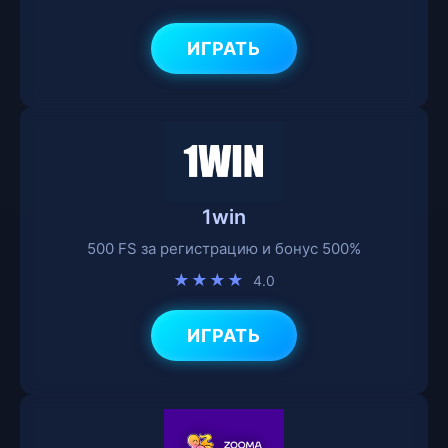
ИГРАТЬ
1win
500 FS за регистрацию и бонус 500%
★★★★
4.0
ИГРАТЬ