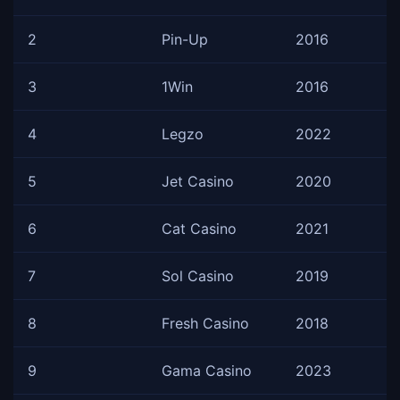
2
Pin-Up
2016
3
1Win
2016
4
Legzo
2022
5
Jet Casino
2020
6
Cat Casino
2021
7
Sol Casino
2019
8
Fresh Casino
2018
9
Gama Casino
2023