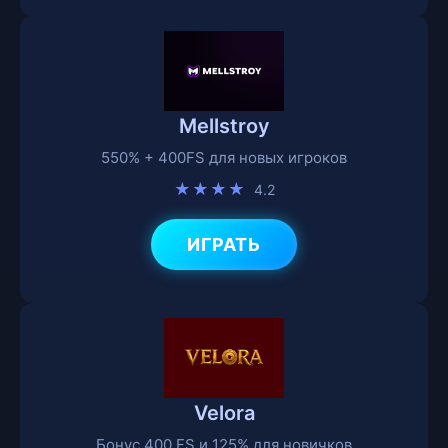
Mellstroy
550% + 400FS для новых игроков
★★★★
4.2
ИГРАТЬ
Velora
Бонус 400 FS и 125% для новичков