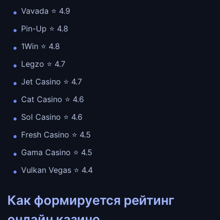
Vavada ⭐️ 4.9
Pin-Up ⭐️ 4.8
1Win ⭐️ 4.8
Legzo ⭐️ 4.7
Jet Casino ⭐️ 4.7
Cat Casino ⭐️ 4.6
Sol Casino ⭐️ 4.6
Fresh Casino ⭐️ 4.5
Gama Casino ⭐️ 4.5
Vulkan Vegas ⭐️ 4.4
Как формируется рейтинг
онлайн казино