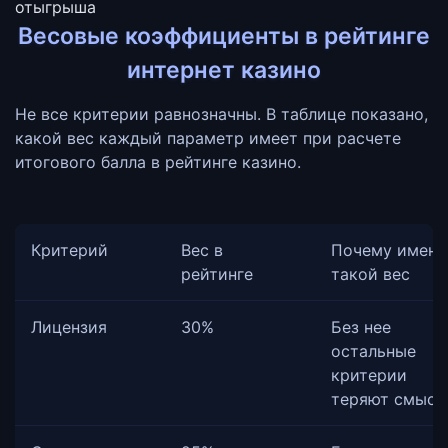
отыгрыша
Весовые коэффициенты в рейтинге
интернет казино
Не все критерии равнозначны. В таблице показано,
какой вес каждый параметр имеет при расчете
итогового балла в рейтинге казино.
Критерий
Вес в
Почему именн
рейтинге
такой вес
Лицензия
30%
Без нее
остальные
критерии
теряют смысл