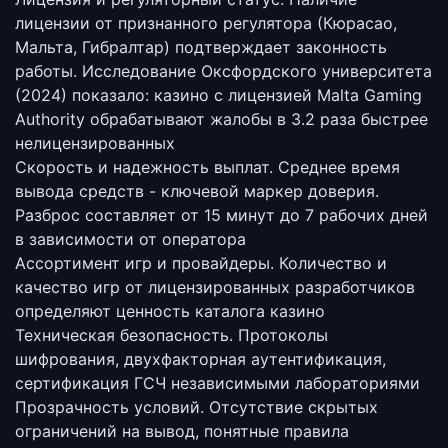
лицензии от признанного регулятора (Кюрасао,
Мальта, Гибралтар) подтверждает законность
работы. Исследование Оксфордского университета
(2024) показало: казино с лицензией Malta Gaming
Authority обрабатывают жалобы в 3.2 раза быстрее
нелицензированных
Скорость и надежность выплат.
Среднее время
вывода средств - ключевой маркер доверия.
Разброс составляет от 15 минут до 7 рабочих дней
в зависимости от оператора
Ассортимент игр и провайдеры.
Количество и
качество игр от лицензированных разработчиков
определяют ценность каталога казино
Техническая безопасность.
Протоколы
шифрования, двухфакторная аутентификация,
сертификация ГСЧ независимыми лабораториями
Прозрачность условий.
Отсутствие скрытых
ограничений на вывод, понятные правила