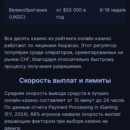
Великобритания
от $50 000 в
6-16 недель
(UKGC)
год
Все десять казино из рейтинга онлайн казино
работают по лицензии Кюрасао. Этот регулятор
популярен среди операторов, ориентированных на
рынки СНГ, благодаря относительно быстрому
процессу получения разрешения.
Скорость выплат и лимиты
Средняя скорость вывода средств в лучших
онлайн казино составляет от 15 минут до 24 часов.
По данным отчета Payment Processing in iGaming
(EY, 2024), 68% игроков назвали скорость выплат
решающим фактором при выборе казино на
деньги.