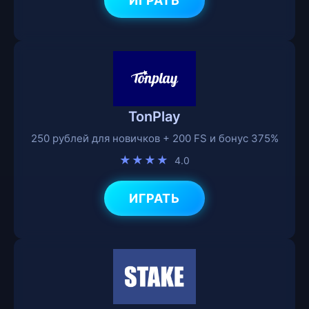
ИГРАТЬ
TonPlay
250 рублей для новичков + 200 FS и бонус 375%
★★★★
4.0
ИГРАТЬ