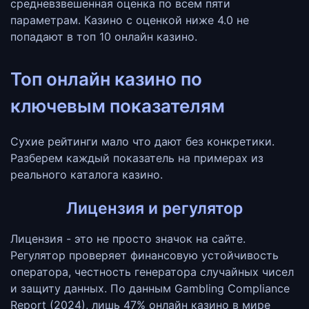
средневзвешенная оценка по всем пяти
параметрам. Казино с оценкой ниже 4.0 не
попадают в топ 10 онлайн казино.
Топ онлайн казино по
ключевым показателям
Сухие рейтинги мало что дают без конкретики.
Разберем каждый показатель на примерах из
реального каталога казино.
Лицензия и регулятор
Лицензия - это не просто значок на сайте.
Регулятор проверяет финансовую устойчивость
оператора, честность генератора случайных чисел
и защиту данных. По данным Gambling Compliance
Report (2024), лишь 47% онлайн казино в мире