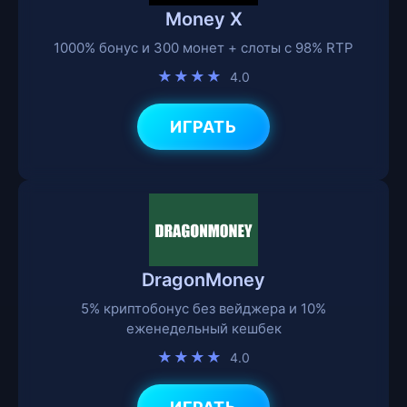
Money X
1000% бонус и 300 монет + слоты с 98% RTP
★★★★
4.0
ИГРАТЬ
DragonMoney
5% криптобонус без вейджера и 10%
еженедельный кешбек
★★★★
4.0