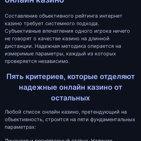
Составление объективного рейтинга интернет
казино требует системного подхода.
Субъективные впечатления одного игрока ничего
не говорят о качестве казино на длинной
дистанции. Надежная методика опирается на
измеримые параметры, каждый из которых
проверяется независимо.
Пять критериев, которые отделяют
надежные онлайн казино от
остальных
Любой список онлайн казино, претендующий на
объективность, строится на пяти фундаментальных
параметрах:
Лицензия и регуляторный статус.
Наличие