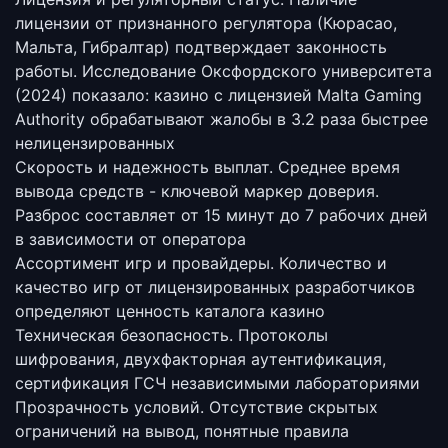
лицензии от признанного регулятора (Кюрасао,
Мальта, Гибралтар) подтверждает законность
работы. Исследование Оксфордского университета
(2024) показало: казино с лицензией Malta Gaming
Authority обрабатывают жалобы в 3.2 раза быстрее
нелицензированных
Скорость и надежность выплат.
Среднее время
вывода средств - ключевой маркер доверия.
Разброс составляет от 15 минут до 7 рабочих дней
в зависимости от оператора
Ассортимент игр и провайдеры.
Количество и
качество игр от лицензированных разработчиков
определяют ценность каталога казино
Техническая безопасность.
Протоколы
шифрования, двухфакторная аутентификация,
сертификация ГСЧ независимыми лабораториями
Прозрачность условий.
Отсутствие скрытых
ограничений на вывод, понятные правила