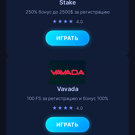
Stake
250% бонус до 2500$ за регистрацию
★★★★
4.0
ИГРАТЬ
Vavada
100 FS за регистрацию и бонус 100%
★★★★
4.0
ИГРАТЬ