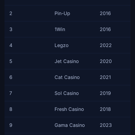
2
Pin-Up
2016
3
1Win
2016
4
Legzo
2022
5
Jet Casino
2020
6
Cat Casino
2021
7
Sol Casino
2019
8
Fresh Casino
2018
9
Gama Casino
2023