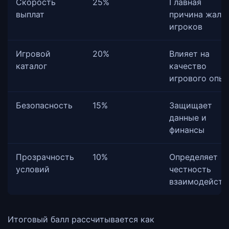
Скорость
25%
Главная
выплат
причина жало
игроков
Игровой
20%
Влияет на
каталог
качество
игрового опы
Безопасность
15%
Защищает
данные и
финансы
Прозрачность
10%
Определяет
условий
честность
взаимодейств
Итоговый балл рассчитывается как