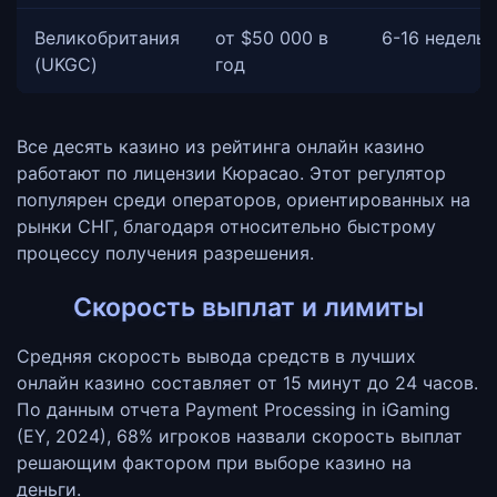
Великобритания
от $50 000 в
6-16 недель
(UKGC)
год
Все десять казино из рейтинга онлайн казино
работают по лицензии Кюрасао. Этот регулятор
популярен среди операторов, ориентированных на
рынки СНГ, благодаря относительно быстрому
процессу получения разрешения.
Скорость выплат и лимиты
Средняя скорость вывода средств в лучших
онлайн казино составляет от 15 минут до 24 часов.
По данным отчета Payment Processing in iGaming
(EY, 2024), 68% игроков назвали скорость выплат
решающим фактором при выборе казино на
деньги.