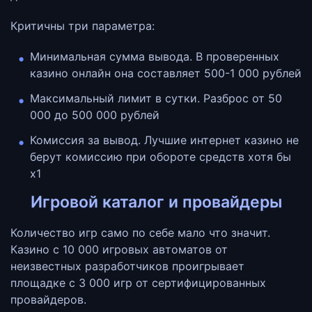
Критичны три параметра:
Минимальная сумма вывода. В проверенных
казино онлайн она составляет 500-1 000 рублей
Максимальный лимит в сутки. Разброс от 50
000 до 500 000 рублей
Комиссия за вывод. Лучшие интернет казино не
берут комиссию при обороте средств хотя бы
x1
Игровой каталог и провайдеры
Количество игр само по себе мало что значит.
Казино с 10 000 игровых автоматов от
неизвестных разработчиков проигрывает
площадке с 3 000 игр от сертифицированных
провайдеров.