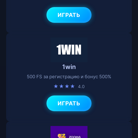
ИГРАТЬ
1win
500 FS за регистрацию и бонус 500%
★★★★
4.0
ИГРАТЬ