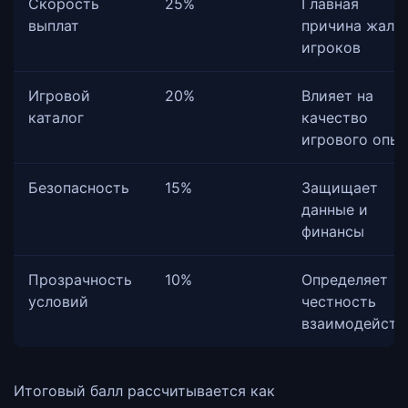
Скорость
25%
Главная
выплат
причина жало
игроков
Игровой
20%
Влияет на
каталог
качество
игрового опы
Безопасность
15%
Защищает
данные и
финансы
Прозрачность
10%
Определяет
условий
честность
взаимодейств
Итоговый балл рассчитывается как