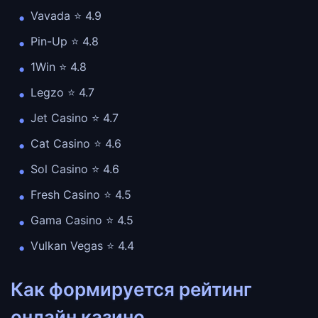
Vavada ⭐️ 4.9
Pin-Up ⭐️ 4.8
1Win ⭐️ 4.8
Legzo ⭐️ 4.7
Jet Casino ⭐️ 4.7
Cat Casino ⭐️ 4.6
Sol Casino ⭐️ 4.6
Fresh Casino ⭐️ 4.5
Gama Casino ⭐️ 4.5
Vulkan Vegas ⭐️ 4.4
Как формируется рейтинг
онлайн казино