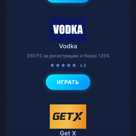
Vodka
350 FS за регистрацию и бонус 125%
★★★★★
4.8
ИГРАТЬ
Get X