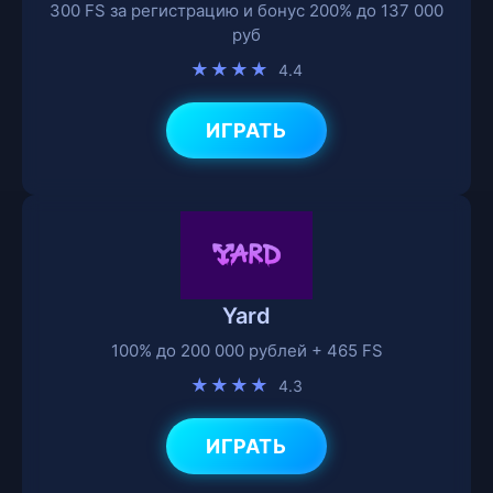
300 FS за регистрацию и бонус 200% до 137 000
руб
★★★★
4.4
ИГРАТЬ
Yard
100% до 200 000 рублей + 465 FS
★★★★
4.3
ИГРАТЬ