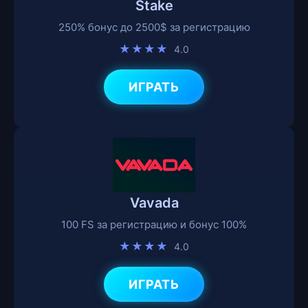
Stake
250% бонус до 2500$ за регистрацию
★★★★
4.0
ИГРАТЬ
Vavada
100 FS за регистрацию и бонус 100%
★★★★
4.0
ИГРАТЬ