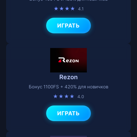
★★★★
4.1
ИГРАТЬ
Rezon
Бонус 1100FS + 420% для новичков
★★★★
4.0
ИГРАТЬ